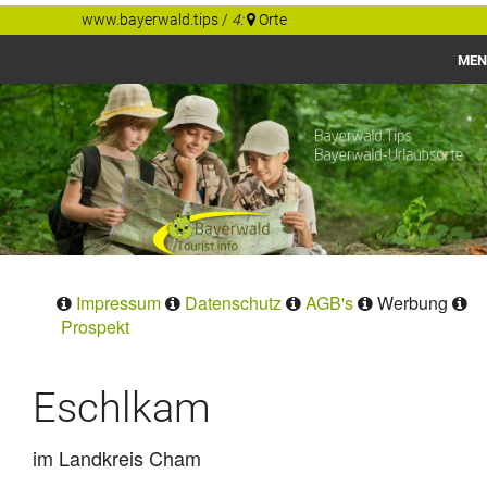
www.bayerwald.tips
/
4:
Orte
MEN
Bayerwald
Gastgeber Tips
Regionen
Orte
Impressum
Datenschutz
AGB's
Werbung
Prospekt
Eschlkam
im Landkreis Cham