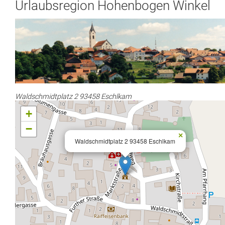
Urlaubsregion Hohenbogen Winkel
Waldschmidtplatz 2 93458 Eschlkam
+
−
×
Waldschmidtplatz 2 93458 Eschlkam