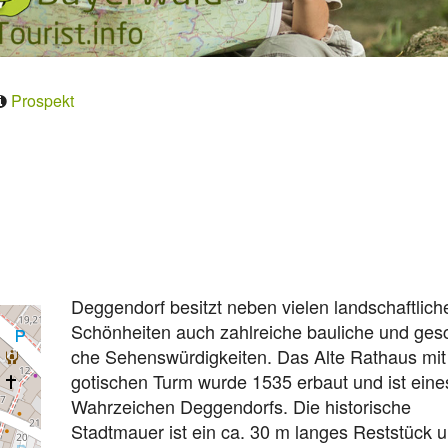
Prospekt
Deg­gen­dorf be­sitzt ne­ben vie­len land­schaft­li­c
Schön­hei­ten auch zahl­rei­che bau­li­che und ge­sch
che Se­hens­wür­dig­kei­ten. Das Al­te Rat­haus m
go­ti­schen Turm wur­de 1535 er­baut und ist ei­ne
Wahr­zei­chen Deg­gen­dorfs. Die historische
Stadtmauer ist ein ca. 30 m lan­ges Rest­stück 