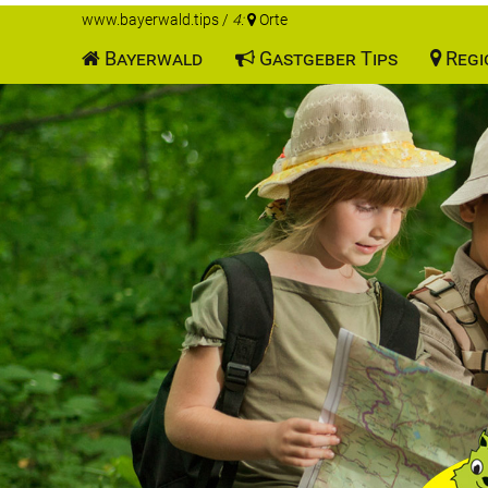
www.bayerwald.tips
/
4:
Orte
Bayerwald
Gastgeber Tips
Regi