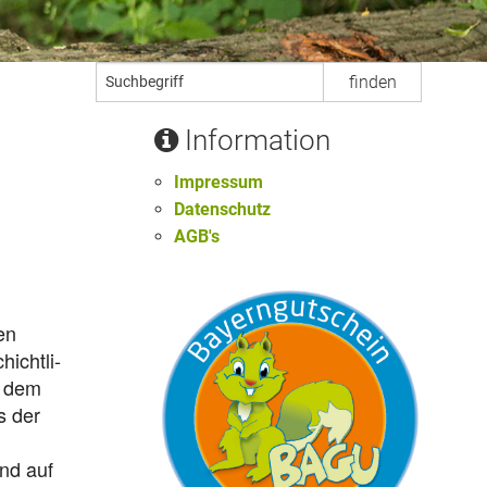
Information
Impressum
Datenschutz
AGB's
hen
icht­li­
it dem
s der
und auf