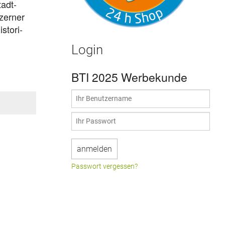
tadt­
­zer­ner
­to­ri­
Login
BTI 2025 Werbekunde
Passwort vergessen?