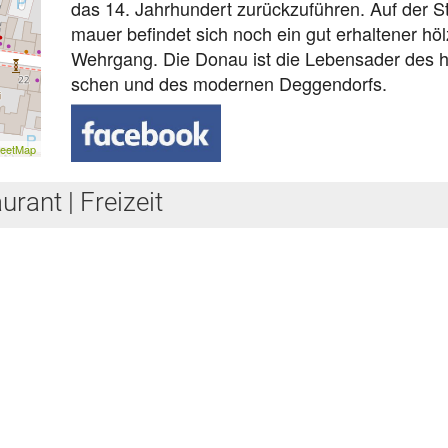
das 14. Jahr­hun­dert zu­rück­zu­füh­ren. Auf der S
mau­er be­fin­det sich noch ein gut er­hal­te­ner höl
Wehr­gang. Die Do­nau ist die Le­bens­ader des his
schen und des mo­der­nen Deg­gen­dorfs.
reetMap
rant | Freizeit