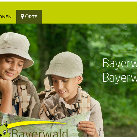
onen
Orte