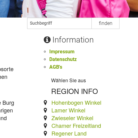
Information
Impressum
Datenschutz
AGB's
bsorte
hen
Wählen Sie aus
REGION INFO
Hohenbogen Winkel
e Burg
Lamer Winkel
hrigen
Zwieseler Winkel
und
Chamer Freizeitland
Regener Land