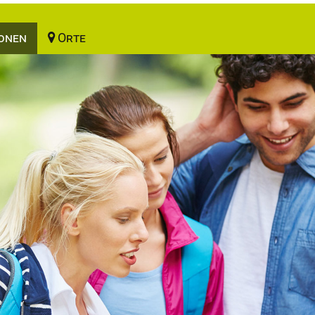
onen
Orte