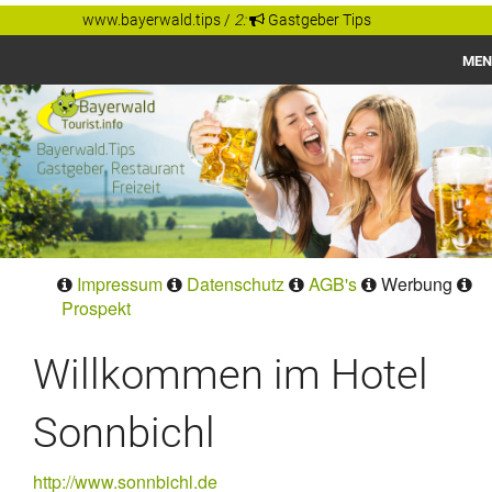
www.bayerwald.tips
/
2:
Gastgeber Tips
MEN
Bayerwald
Gastgeber Tips
Regionen
Orte
Impressum
Datenschutz
AGB's
Werbung
Prospekt
Willkommen im Hotel
Sonnbichl
http://www.sonnbichl.de