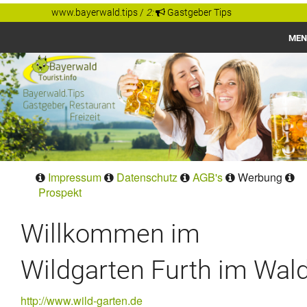
www.bayerwald.tips
/
2:
Gastgeber Tips
MEN
Bayerwald
Gastgeber Tips
Regionen
Orte
Impressum
Datenschutz
AGB's
Werbung
Prospekt
Willkommen im
Wildgarten Furth im Wal
http://www.wild-garten.de