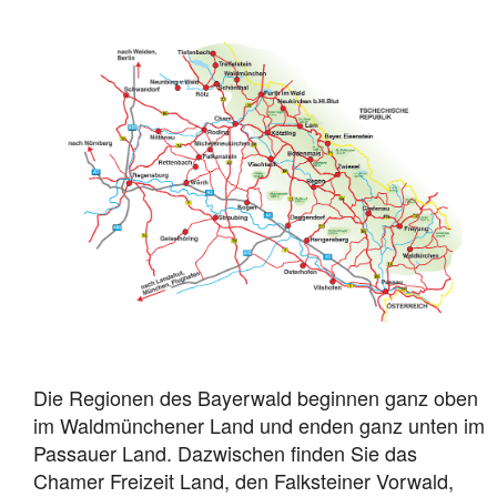
Die Regionen des Bayerwald beginnen ganz oben
im Waldmünchener Land und enden ganz unten im
Passauer Land. Dazwischen finden Sie das
Chamer Freizeit Land, den Falksteiner Vorwald,