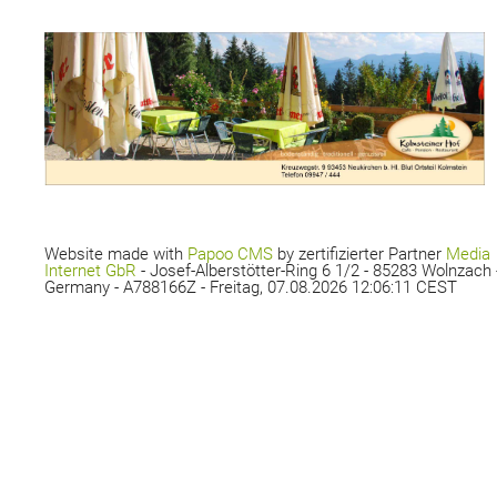
Website made with
Papoo CMS
by zertifizierter Partner
Media
Internet GbR
- Josef-Alberstötter-Ring 6 1/2 - 85283 Wolnzach 
Germany - A788166Z - Freitag, 07.08.2026 12:06:11 CEST