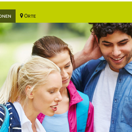
onen
Orte