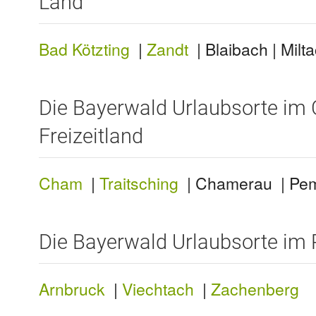
Land
Bad Kötzting
|
Zandt
| Blaibach | Milt
Die Bayerwald Urlaubsorte im
Freizeitland
Cham
|
Traitsching
| Chamerau | Pemf
Die Bayerwald Urlaubsorte im
Arnbruck
|
Viechtach
|
Zachenberg