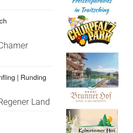
ach
 Chamer
ling | Runding
 Regener Land