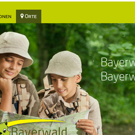
onen
Orte