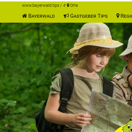
www.bayerwald.tips
/
4:
Orte
Bayerwald
Gastgeber Tips
Regi