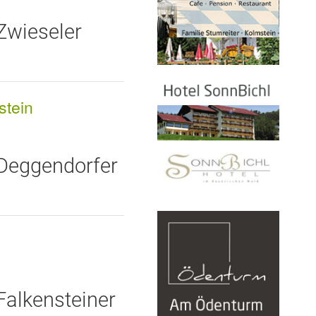
Zwieseler
stein
 Deggendorfer
Falkensteiner