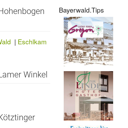
Bayerwald.Tips
m Hohenbogen
Wald
|
Eschlkam
 Lamer Winkel
Kötztinger