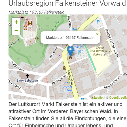
Urlaubsregion Falkensteiner Vorwald
Marktplatz 1 93167 Falkenstein
+
−
×
Marktplatz 1 93167 Falkenstein
Leaflet
| ©
OpenStreet
Der Luftkurort Markt Falkenstein ist ein aktiver und
attraktiver Ort im Vorderen Bayerischen Wald. In
Falkenstein finden Sie all die Einrichtungen, die ein
Ort für Einheimsche und Urlauber lebens- und