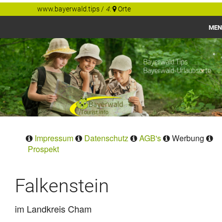
www.bayerwald.tips
/
4:
Orte
MEN
Bayerwald
Gastgeber Tips
Regionen
Orte
Impressum
Datenschutz
AGB's
Werbung
Prospekt
Falkenstein
im Landkreis Cham