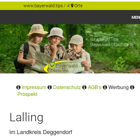
www.bayerwald.tips
/
4:
Orte
MEN
Bayerwald
Gastgeber Tips
Regionen
Orte
Impressum
Datenschutz
AGB's
Werbung
Prospekt
Lalling
im Landkreis Deggendorf