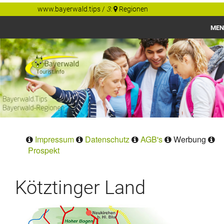
www.bayerwald.tips
/
3:
Regionen
MEN
Bayerwald
Gastgeber Tips
Regionen
Orte
Impressum
Datenschutz
AGB's
Werbung
Prospekt
Kötztinger Land