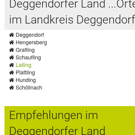
Deggendorfer Land ...Ort
im Landkreis Deggendor
Deggendorf
Hengersberg
Grafling
Schaufling
Lalling
Plattling
Hunding
Schöllnach
Empfehlungen im
Deggendorfer Land