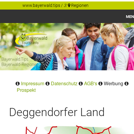
www.bayerwald.tips
/
3:
Regionen
MEN
Bayerwald
Gastgeber Tips
Regionen
Orte
Impressum
Datenschutz
AGB's
Werbung
Prospekt
Deggendorfer Land